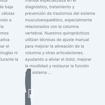
iliza
manual especializada en el
El
de baja
diagnóstico, tratamiento y
un
 células
prevención de trastornos del sistema
qu
ando a
musculoesquelético, especialmente
de
la
relacionados con la columna
pi
cemos
vertebral. Nuestros quiroprácticos
Of
ativa
utilizan técnicas de ajuste manual
me
ar el
para mejorar la alineación de la
pi
irugías ni
columna y otras articulaciones,
ci
Durante la
ayudando a aliviar el dolor, mejorar
la movilidad y restaurar la función
del sistema …