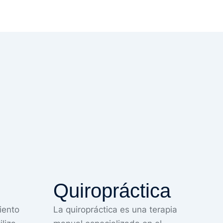
Quiropráctica
C
iento
La quiropráctica es una terapia