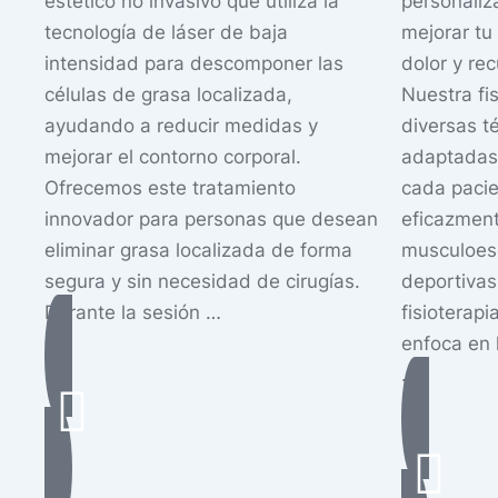
estético no invasivo que utiliza la
personaliz
tecnología de láser de baja
mejorar tu 
intensidad para descomponer las
dolor y rec
células de grasa localizada,
Nuestra fi
ayudando a reducir medidas y
diversas t
mejorar el contorno corporal.
adaptadas
Ofrecemos este tratamiento
cada pacie
innovador para personas que desean
eficazmen
eliminar grasa localizada de forma
musculoesq
segura y sin necesidad de cirugías.
deportivas
Durante la sesión …
fisioterapi
enfoca en 
…