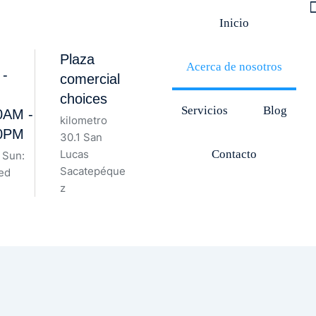
Inicio
Plaza
Acerca de nosotros
 -
comercial
choices
Servicios
Blog
0AM -
kilometro
0PM
30.1 San
Lucas
Contacto
- Sun:
Sacatepéque
ed
z