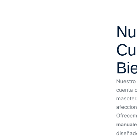
Nue
Cu
Bi
Nuestro 
cuenta c
masotera
afeccion
Ofrecem
manuale
diseñado