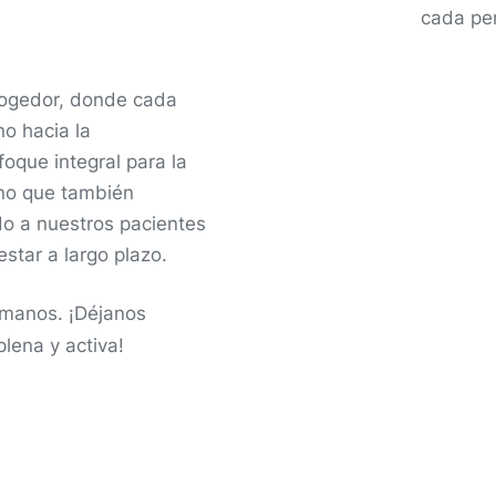
cada pe
cogedor, donde cada
o hacia la
oque integral para la
ino que también
o a nuestros pacientes
star a largo plazo.
s manos. ¡Déjanos
plena y activa!