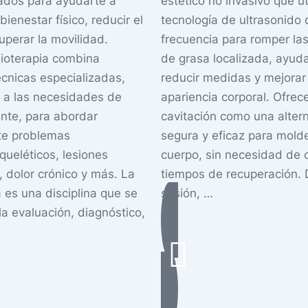
ados para ayudarte a
estético no invasivo que ut
bienestar físico, reducir el
tecnología de ultrasonido 
uperar la movilidad.
frecuencia para romper las
sioterapia combina
de grasa localizada, ayud
écnicas especializadas,
reducir medidas y mejorar 
 a las necesidades de
apariencia corporal. Ofre
nte, para abordar
cavitación como una altern
te problemas
segura y eficaz para molde
ueléticos, lesiones
cuerpo, sin necesidad de c
, dolor crónico y más. La
tiempos de recuperación. 
a es una disciplina que se
sesión, …
la evaluación, diagnóstico,