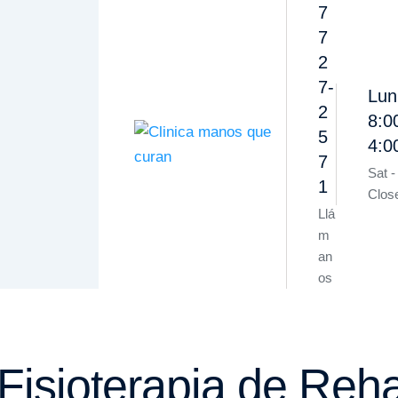
7
7
2
7-
Lun
2
8:0
5
4:
7
Sat -
1
Clos
Llá
m
an
os
Fisioterapia de Reha