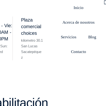
Inicio
Plaza
Acerca de nosotros
 - Vie:
comercial
0AM -
choices
Servicios
Blog
00PM
kilometro 30.1
 Sun:
San Lucas
Contacto
ed
Sacatepéque
z
bilitación