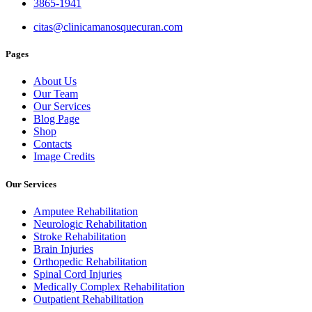
3865-1941
citas@clinicamanosquecuran.com
Pages
About Us
Our Team
Our Services
Blog Page
Shop
Contacts
Image Credits
Our Services
Amputee Rehabilitation
Neurologic Rehabilitation
Stroke Rehabilitation
Brain Injuries
Orthopedic Rehabilitation
Spinal Cord Injuries
Medically Complex Rehabilitation
Outpatient Rehabilitation